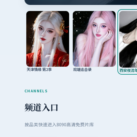
观塘追击录
天津情缘 第2季
西安夜流
CHANNELS
频道入口
按品类快速进入8090高清免费片库