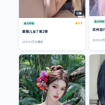
37集
高分好剧
9.8
高分好剧
苏州自行
基隆儿女7 第2季
2025
14
2025
33万次播放