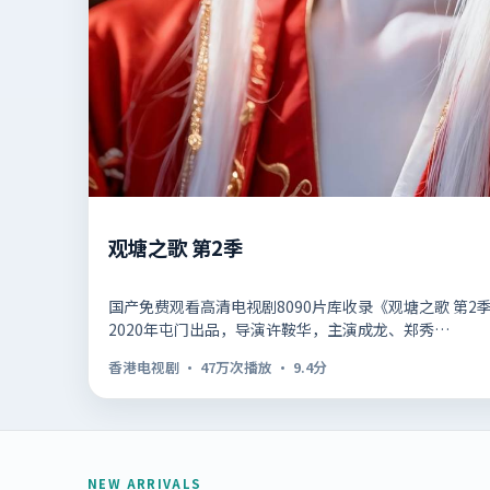
观塘之歌 第2季
国产免费观看高清电视剧8090片库收录《观塘之歌 第
2020年屯门出品，导演许鞍华，主演成龙、郑秀…
香港电视剧
·
47万次播放
·
9.4
分
NEW ARRIVALS