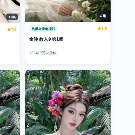
37集
19集
8.0
热播高清电视剧
7.6
金陵 故人9 第1季
2024
12万次播放