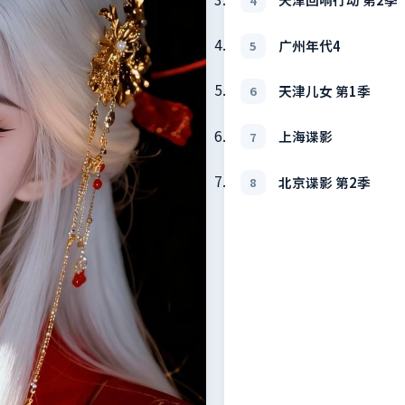
4
广州年代4
5
天津儿女 第1季
6
上海谍影
7
北京谍影 第2季
8