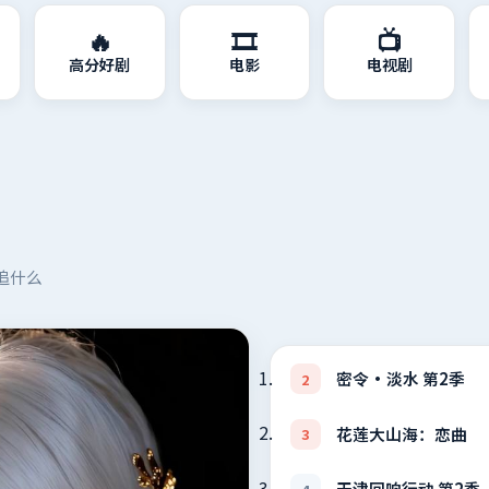
🔥
🎞️
📺
高分好剧
电影
电视剧
追什么
密令·淡水 第2季
2
花莲大山海：恋曲
3
天津回响行动 第2季