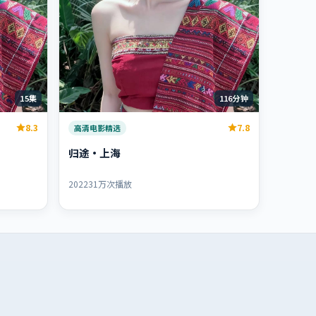
15集
116分钟
8.3
7.8
高清电影精选
归途·上海
2022
31万次播放