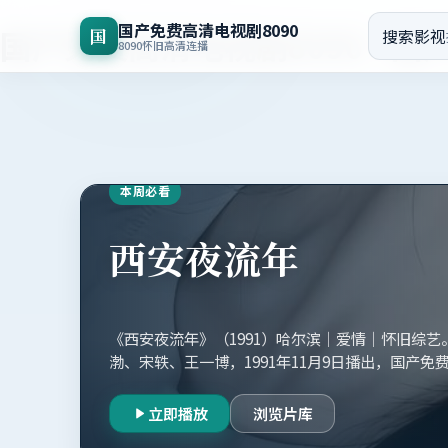
国产免费高清电视剧8090
国产免费高清电视剧8090
-
国
国
搜索影视
8090怀旧高清连播
本周必看
西安夜流年
《西安夜流年》（1991）哈尔滨｜爱情｜怀旧综
渤、宋轶、王一博，1991年11月9日播出，国产免费
收录。
立即播放
浏览片库