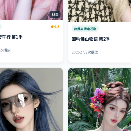
35集
9.5
热播高清电视剧
车行 第1季
回响佛山物语 第2季
万次播放
2025
27万次播放